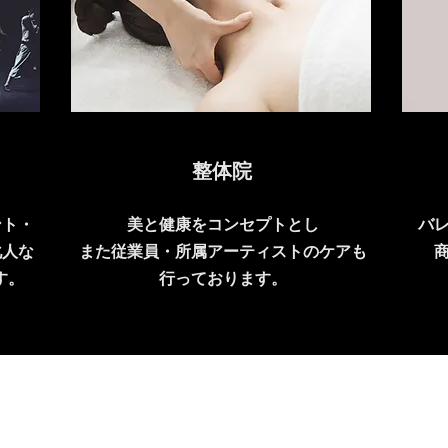
整体院
ント・
美と健康をコンセプトとし
バ
化人な
また従業員・所属アーティストのケアも
す。
行っております。