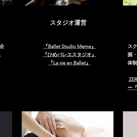
スタジオ運営
企
『Ballet Studio Meme』
ス
。
『ひめバレエスタジオ』
掘
『La vie en Ballet』
体
Z
ー『Z